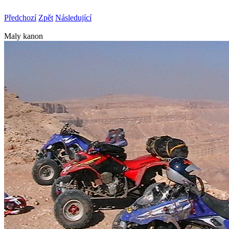
Předchozí
Zpět
Následující
Maly kanon